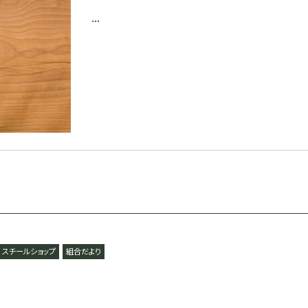
...
スチールショップ
組合だより