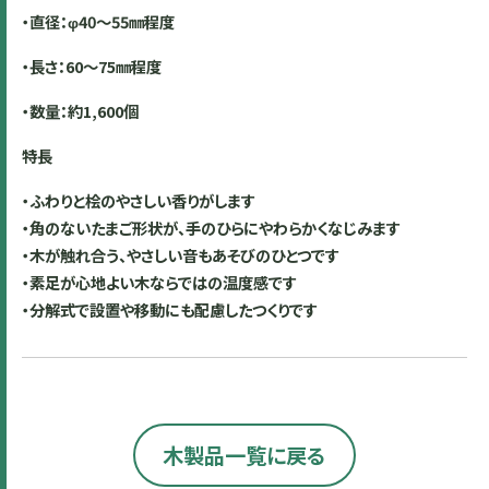
・直径：φ
40
～
55
㎜程度
・長さ：
60
～
75
㎜程度
・数量：約
1,600
個
特長
・ふわりと桧のやさしい香りがします
・角のないたまご形状が、手のひらにやわらかくなじみます
・木が触れ合う、やさしい音もあそびのひとつです
・素足が心地よい木ならではの温度感です
・分解式で設置や移動にも配慮したつくりです
木製品一覧に戻る