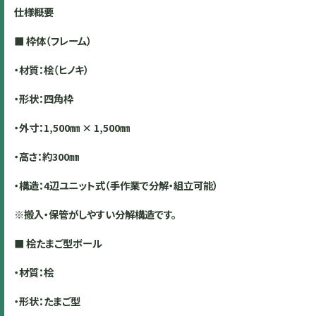
仕様概要
■
枠体（フレーム）
・材質：桧（ヒノキ）
・形状：四角枠
・外寸：
1,500
㎜
×
1,500
㎜
・高さ：約
300
㎜
・構造：
4
辺ユニット式（手作業で分解・組立可能）
※搬入・保管がしやすい分解構造です。
■
桧たまご型ボール
・材質：桧
・形状：たまご型