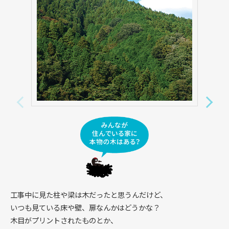
工事中に見た柱や梁は木だったと思うんだけど、
僕
いつも見ている床や壁、扉なんかはどうかな？
そ
木目がプリントされたものとか、
ギ